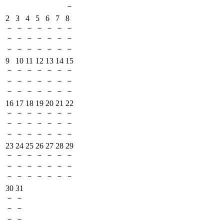
－
2
3
4
5
6
7
8
－
－
－
－
－
－
－
－
－
－
－
－
－
－
－
－
－
－
－
－
－
9
10
11
12
13
14
15
－
－
－
－
－
－
－
－
－
－
－
－
－
－
－
－
－
－
－
－
－
16
17
18
19
20
21
22
－
－
－
－
－
－
－
－
－
－
－
－
－
－
－
－
－
－
－
－
－
23
24
25
26
27
28
29
－
－
－
－
－
－
－
－
－
－
－
－
－
－
－
－
－
－
－
－
－
30
31
－
－
－
－
－
－