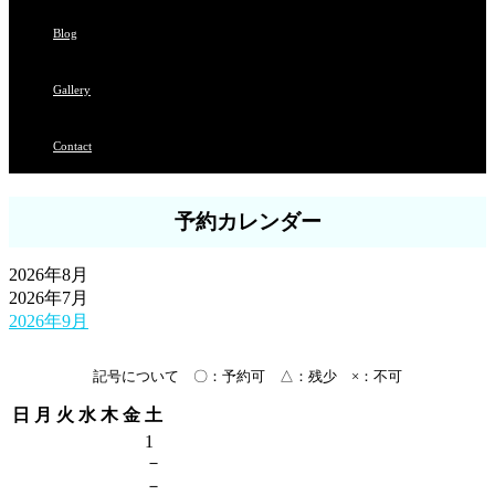
Blog
Gallery
Contact
予約カレンダー
2026年8月
2026年7月
2026年9月
記号について 〇：予約可 △：残少 ×：不可
日
月
火
水
木
金
土
1
－
－