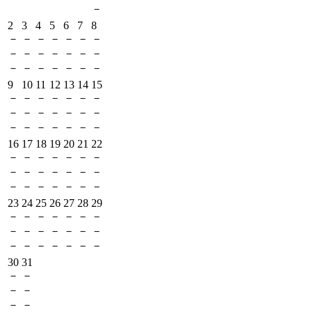
－
2
3
4
5
6
7
8
－
－
－
－
－
－
－
－
－
－
－
－
－
－
－
－
－
－
－
－
－
9
10
11
12
13
14
15
－
－
－
－
－
－
－
－
－
－
－
－
－
－
－
－
－
－
－
－
－
16
17
18
19
20
21
22
－
－
－
－
－
－
－
－
－
－
－
－
－
－
－
－
－
－
－
－
－
23
24
25
26
27
28
29
－
－
－
－
－
－
－
－
－
－
－
－
－
－
－
－
－
－
－
－
－
30
31
－
－
－
－
－
－