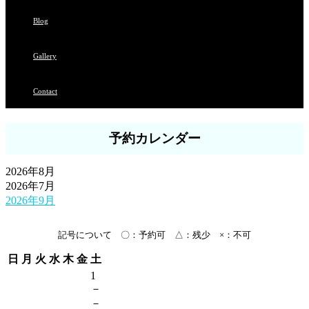
Blog
Gallery
Contact
予約カレンダー
2026年8月
2026年7月
2026年9月
記号について 〇：予約可 △：残少 ×：不可
日
月
火
水
木
金
土
1
－
－