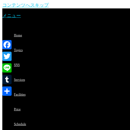
コンテンツへスキップ
メニュー
Home
Topics
Facebook
Twitter
SNS
Line
Services
Tumblr
Facilities
共
有
Price
Schedule