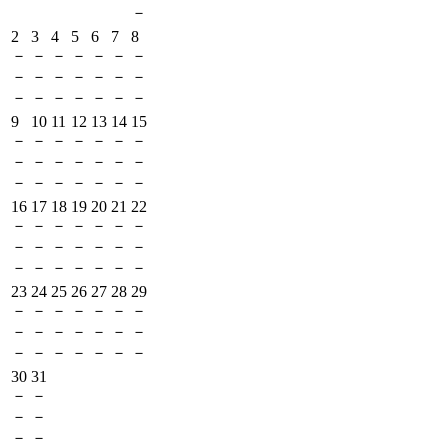
－
2
3
4
5
6
7
8
－
－
－
－
－
－
－
－
－
－
－
－
－
－
－
－
－
－
－
－
－
9
10
11
12
13
14
15
－
－
－
－
－
－
－
－
－
－
－
－
－
－
－
－
－
－
－
－
－
16
17
18
19
20
21
22
－
－
－
－
－
－
－
－
－
－
－
－
－
－
－
－
－
－
－
－
－
23
24
25
26
27
28
29
－
－
－
－
－
－
－
－
－
－
－
－
－
－
－
－
－
－
－
－
－
30
31
－
－
－
－
－
－