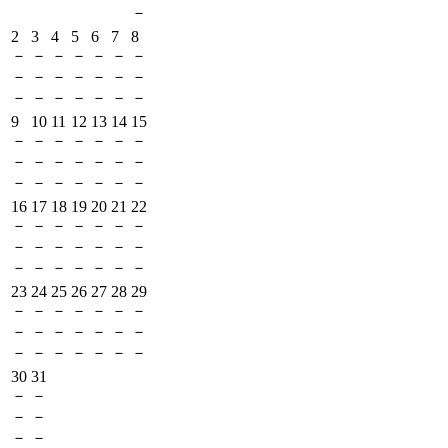
－
2
3
4
5
6
7
8
－
－
－
－
－
－
－
－
－
－
－
－
－
－
－
－
－
－
－
－
－
9
10
11
12
13
14
15
－
－
－
－
－
－
－
－
－
－
－
－
－
－
－
－
－
－
－
－
－
16
17
18
19
20
21
22
－
－
－
－
－
－
－
－
－
－
－
－
－
－
－
－
－
－
－
－
－
23
24
25
26
27
28
29
－
－
－
－
－
－
－
－
－
－
－
－
－
－
－
－
－
－
－
－
－
30
31
－
－
－
－
－
－