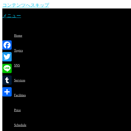
コンテンツへスキップ
メニュー
Home
Topics
Facebook
Twitter
SNS
Line
Services
Tumblr
Facilities
共
有
Price
Schedule