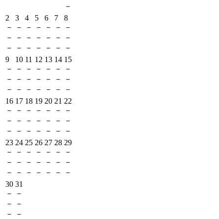
－
2
3
4
5
6
7
8
－
－
－
－
－
－
－
－
－
－
－
－
－
－
－
－
－
－
－
－
－
9
10
11
12
13
14
15
－
－
－
－
－
－
－
－
－
－
－
－
－
－
－
－
－
－
－
－
－
16
17
18
19
20
21
22
－
－
－
－
－
－
－
－
－
－
－
－
－
－
－
－
－
－
－
－
－
23
24
25
26
27
28
29
－
－
－
－
－
－
－
－
－
－
－
－
－
－
－
－
－
－
－
－
－
30
31
－
－
－
－
－
－