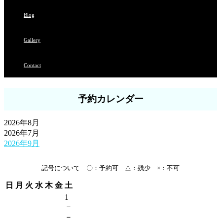
Blog
Gallery
Contact
予約カレンダー
2026年8月
2026年7月
2026年9月
記号について 〇：予約可 △：残少 ×：不可
日
月
火
水
木
金
土
1
－
－