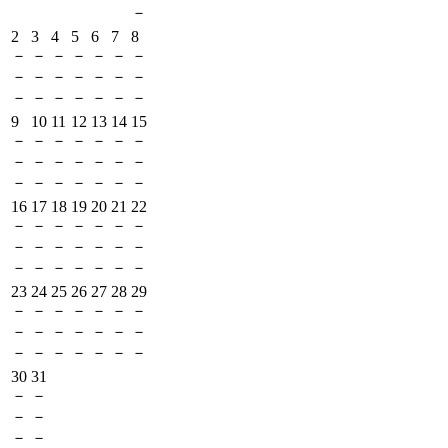
－
2
3
4
5
6
7
8
－
－
－
－
－
－
－
－
－
－
－
－
－
－
－
－
－
－
－
－
－
9
10
11
12
13
14
15
－
－
－
－
－
－
－
－
－
－
－
－
－
－
－
－
－
－
－
－
－
16
17
18
19
20
21
22
－
－
－
－
－
－
－
－
－
－
－
－
－
－
－
－
－
－
－
－
－
23
24
25
26
27
28
29
－
－
－
－
－
－
－
－
－
－
－
－
－
－
－
－
－
－
－
－
－
30
31
－
－
－
－
－
－