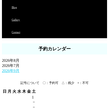
Blog
Gallery
Contact
予約カレンダー
2026年8月
2026年7月
2026年9月
記号について 〇：予約可 △：残少 ×：不可
日
月
火
水
木
金
土
1
－
－